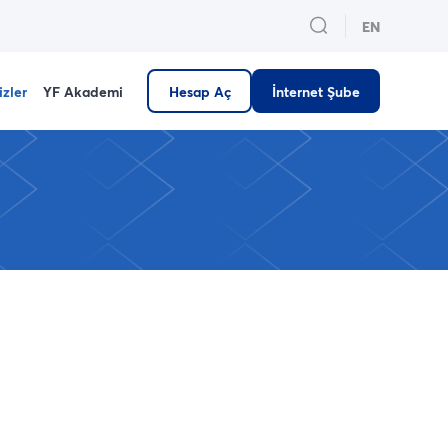
EN
izler
YF Akademi
Hesap Aç
İnternet Şube