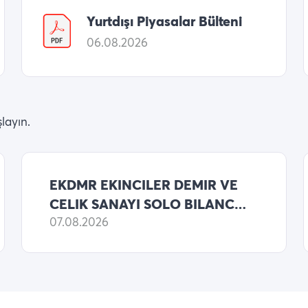
Yurtdışı Piyasalar Bülteni
06.08.2026
layın.
EKDMR EKINCILER DEMIR VE
CELIK SANAYI SOLO BILANCO
2026 6 AYLIK NET KARI
07.08.2026
323,371,911 TL (ONCEKI:
329,635,347 TL NET