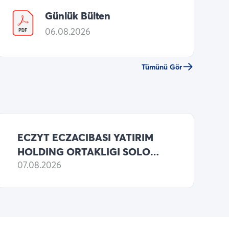
Günlük Bülten
06.08.2026
Tümünü Gör
ECZYT ECZACIBASI YATIRIM
HOLDING ORTAKLIGI SOLO
BILANCO 2026 6 AYLIK NET
07.08.2026
ZARARI 650,292,659 TL
(ONCEKI: 763,877,245