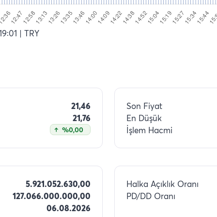
19:01
| TRY
21,46
Son Fiyat
21,76
En Düşük
İşlem Hacmi
%0,00
5.921.052.630,00
Halka Açıklık Oranı
127.066.000.000,00
PD/DD Oranı
06.08.2026